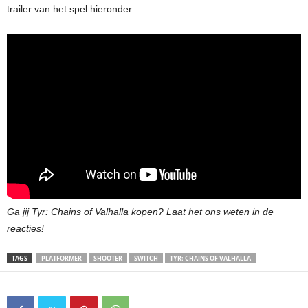
trailer van het spel hieronder:
Ga jij Tyr: Chains of Valhalla kopen? Laat het ons weten in de
reacties!
TAGS
PLATFORMER
SHOOTER
SWITCH
TYR: CHAINS OF VALHALLA