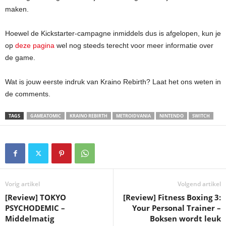
maken.
Hoewel de Kickstarter-campagne inmiddels dus is afgelopen, kun je
op
deze pagina
wel nog steeds terecht voor meer informatie over
de game.
Wat is jouw eerste indruk van Kraino Rebirth? Laat het ons weten in
de comments.
TAGS
GAMEATOMIC
KRAINO REBIRTH
METROIDVANIA
NINTENDO
SWITCH
Vorig artikel
Volgend artikel
[Review] TOKYO
[Review] Fitness Boxing 3:
PSYCHODEMIC –
Your Personal Trainer –
Middelmatig
Boksen wordt leuk