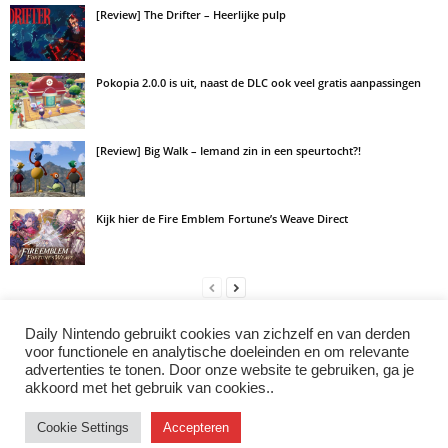
[Review] The Drifter – Heerlijke pulp
Pokopia 2.0.0 is uit, naast de DLC ook veel gratis aanpassingen
[Review] Big Walk – Iemand zin in een speurtocht?!
Kijk hier de Fire Emblem Fortune’s Weave Direct
Daily Nintendo gebruikt cookies van zichzelf en van derden
LAAT EEN REACTIE ACHTER
voor functionele en analytische doeleinden en om relevante
advertenties te tonen. Door onze website te gebruiken, ga je
Log in om een opmerking achter te laten
akkoord met het gebruik van cookies..
Cookie Settings
Accepteren
Instagram
Facebook
X/Twitter
Youtube
Discord