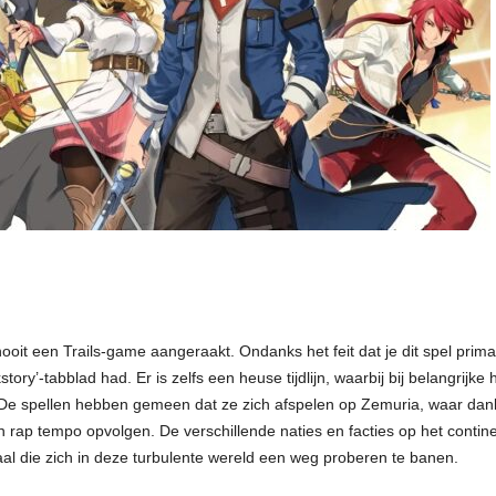
oit een Trails-game aangeraakt. Ondanks het feit dat je dit spel prima
ory’-tabblad had. Er is zelfs een heuse tijdlijn, waarbij bij belangrijk
De spellen hebben gemeen dat ze zich afspelen op Zemuria, waar dankz
n rap tempo opvolgen. De verschillende naties en facties op het conti
raal die zich in deze turbulente wereld een weg proberen te banen.