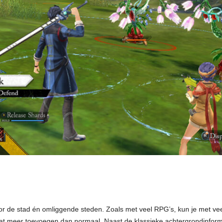
or de stad én omliggende steden. Zoals met veel RPG’s, kun je met vee
t meer toevoegen dan normaal. Naast de klassieke achtergrondinforma