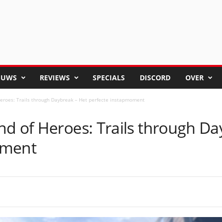
EUWS
REVIEWS
SPECIALS
DISCORD
OVER
eroes: Trails through Daybreak – Het perfecte instapmoment
nd of Heroes: Trails through Da
oment