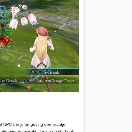
l NPC’s in je omgeving een praatje
tie over de wereld, voelde de stad ook