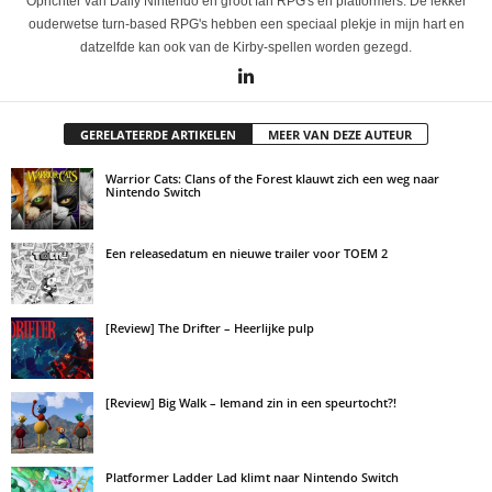
Oprichter van Daily Nintendo en groot fan RPG's en platformers. De lekker
ouderwetse turn-based RPG's hebben een speciaal plekje in mijn hart en
datzelfde kan ook van de Kirby-spellen worden gezegd.
GERELATEERDE ARTIKELEN
MEER VAN DEZE AUTEUR
Warrior Cats: Clans of the Forest klauwt zich een weg naar
Nintendo Switch
Een releasedatum en nieuwe trailer voor TOEM 2
[Review] The Drifter – Heerlijke pulp
[Review] Big Walk – Iemand zin in een speurtocht?!
Platformer Ladder Lad klimt naar Nintendo Switch