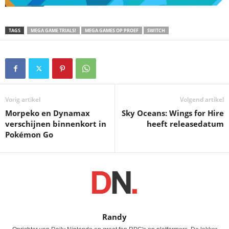
TAGS
MEGA GAME TRIALS!
MEGA GAMES OP PROEF
SWITCH
Vorig artikel
Volgend artikel
Morpeko en Dynamax
Sky Oceans: Wings for Hire
verschijnen binnenkort in
heeft releasedatum
Pokémon Go
Randy