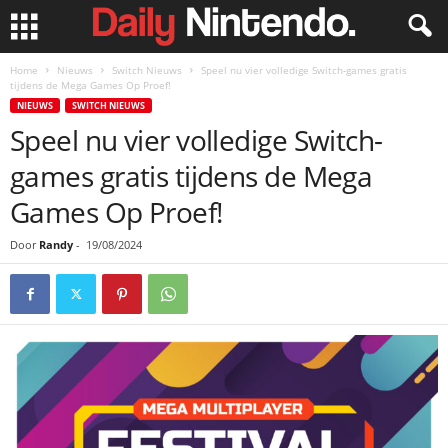
Home
Nieuws
Switch Nieuws
Speel nu vier volledige Switch-games gratis
tijdens de Mega Games Op Proef!
NIEUWS
SWITCH NIEUWS
Speel nu vier volledige Switch-
games gratis tijdens de Mega
Games Op Proef!
Door
Randy
-
19/08/2024