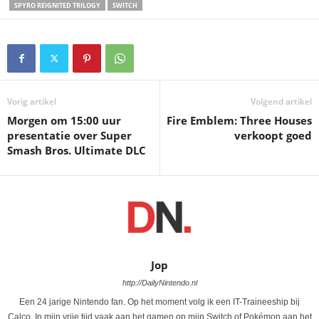
SPYRO REIGNITED TRILOGY
SWITCH
Vorig artikel
Volgend artikel
Morgen om 15:00 uur
Fire Emblem: Three Houses
presentatie over Super
verkoopt goed
Smash Bros. Ultimate DLC
Jop
http://DailyNintendo.nl
Een 24 jarige Nintendo fan. Op het moment volg ik een IT-Traineeship bij
Calco. In mijn vrije tijd vaak aan het gamen op mijn Switch of Pokémon aan het