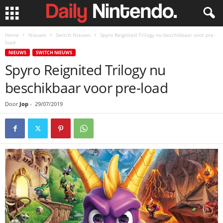
Home
Nieuws
Switch Nieuws
Spyro Reignited Trilogy nu beschikbaar voor pre-
load
NIEUWS
SWITCH NIEUWS
Spyro Reignited Trilogy nu
beschikbaar voor pre-load
Door
Jop
-
29/07/2019