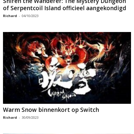
Shiren the Wanderer: The Mystery Dungeon
of Serpentcoil Island officieel aangekondigd
Richard
-
04/10/2023
Warm Snow binnenkort op Switch
Richard
-
30/09/2023