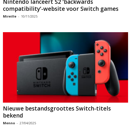
Nintendo lanceert S2 ‘backwards
compatibility’-website voor Switch games
Mireille
-
10/11/2025
Nieuwe bestandsgroottes Switch-titels
bekend
Menno
-
27/04/2025