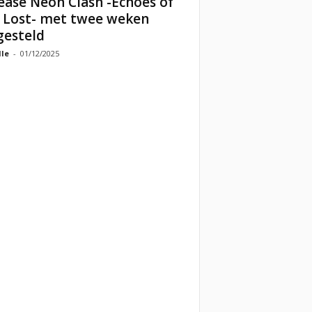
ease Neon Clash -Echoes of
 Lost- met twee weken
gesteld
lle
-
01/12/2025