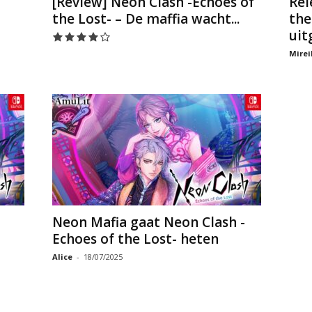
[Review] Neon Clash -Echoes of
Rel
the Lost- – De maffia wacht...
the
uit
Mirei
Neon Mafia gaat Neon Clash -
Echoes of the Lost- heten
Alice
-
18/07/2025