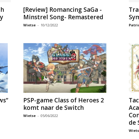
th
[Review] Romancing SaGa -
Tra
ty
Minstrel Song- Remastered
Sy
Wietse
-
10/12/2022
Patri
PSP-game Class of Heroes 2
Tac
ws”
komt naar de Switch
Aca
3
Con
Wietse
-
05/06/2022
de 
Wiets