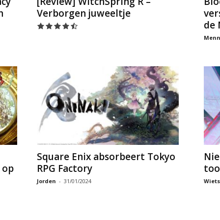
acy
[Review] WitchSpring R –
Blo
n
Verborgen juweeltje
ver
de 
Menn
Square Enix absorbeert Tokyo
Nie
 op
RPG Factory
too
Jorden
-
31/01/2024
Wiets