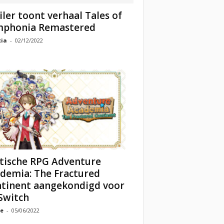
iler toont verhaal Tales of
mphonia Remastered
cia
-
02/12/2022
tische RPG Adventure
demia: The Fractured
tinent aangekondigd voor
Switch
e
-
05/06/2022