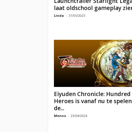
Launchtrailer Starlight Leg
laat oldschool gameplay zie
Linda
-
31/05/2025
Eiyuden Chronicle: Hundred
Heroes is vanaf nu te spelen
de...
Menno
-
23/04/2024