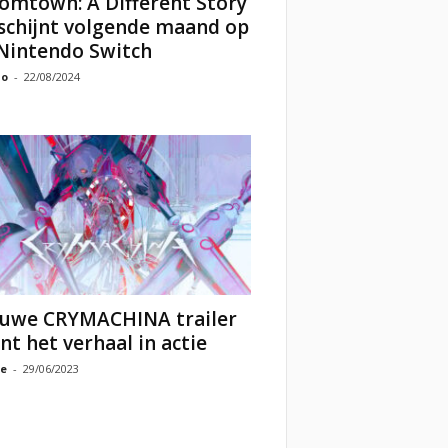
omtown: A Different Story
schijnt volgende maand op
Nintendo Switch
o
-
22/08/2024
uwe CRYMACHINA trailer
nt het verhaal in actie
e
-
29/06/2023