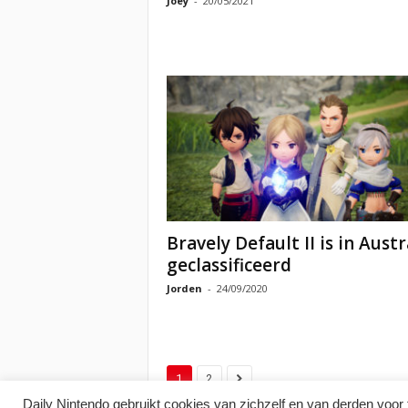
Joey
-
20/05/2021
Bravely Default II is in Austr
geclassificeerd
Jorden
-
24/09/2020
1
2
Daily Nintendo gebruikt cookies van zichzelf en van derden voor 