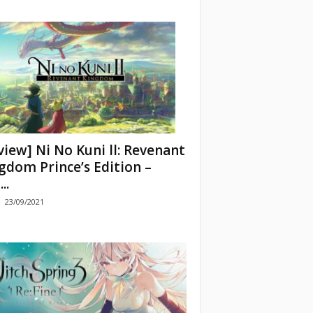
view] Ni No Kuni ll: Revenant
gdom Prince’s Edition –
..
-
23/09/2021