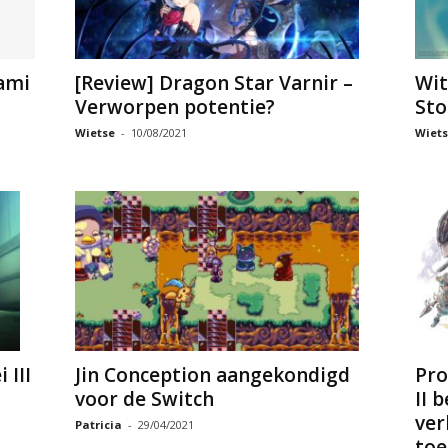
ami
[Review] Dragon Star Varnir –
Wit
Verworpen potentie?
Sto
Wietse
-
10/08/2021
Wiets
 III
Jin Conception aangekondigd
Pro
voor de Switch
II 
ver
Patricia
-
29/04/2021
toe