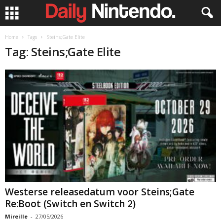
Home
Tags
Steins;Gate Elite
Tag: Steins;Gate Elite
Westerse releasedatum voor Steins;Gate
Re:Boot (Switch en Switch 2)
Mireille
-
27/05/2026