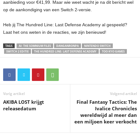
aanbieding voor €41,99. Maar wie weet wacht je na dit bericht wel
op de aankondiging van een Switch 2-versie.
Heb jij The Hundred Line: Last Defense Academy al gespeeld?
Laat het ons weten in de reacties, we zijn benieuwd!
TAGS
AI: THE SOMNIUM FILES
DANGANRONPA
NINTENDO SWITCH
SWITCH 2 EDITIE
THE HUNDRED LINE: LAST DEFENSE ACADEMY
TOO KYO GAMES
Vorig artikel
Volgend artikel
AKIBA LOST krijgt
Final Fantasy Tactics: The
releasedatum
Ivalice Chronicles
wereldwijd al meer dan
een miljoen keer verkocht