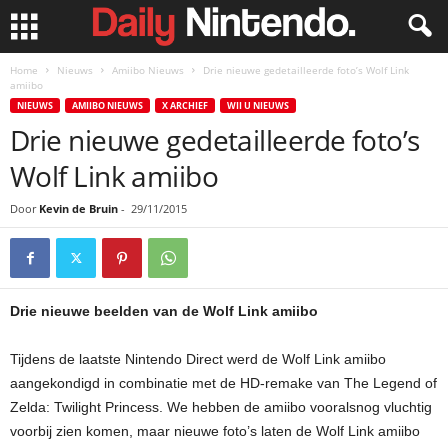
Home
Nieuws
Amiibo Nieuws
Drie nieuwe gedetailleerde foto’s Wolf Link
amiibo
NIEUWS
AMIIBO NIEUWS
X ARCHIEF
WII U NIEUWS
Drie nieuwe gedetailleerde foto’s
Wolf Link amiibo
Door
Kevin de Bruin
-
29/11/2015
Drie nieuwe beelden van de Wolf Link amiibo
Tijdens de laatste Nintendo Direct werd de Wolf Link amiibo
aangekondigd in combinatie met de HD-remake van The Legend of
Zelda: Twilight Princess. We hebben de amiibo vooralsnog vluchtig
voorbij zien komen, maar nieuwe foto’s laten de Wolf Link amiibo