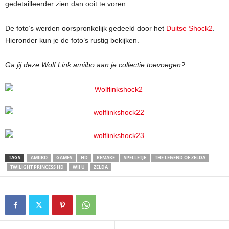
gedetailleerder zien dan ooit te voren.
De foto’s werden oorspronkelijk gedeeld door het
Duitse Shock2
.
Hieronder kun je de foto’s rustig bekijken.
Ga jij deze Wolf Link amiibo aan je collectie toevoegen?
TAGS
AMIIBO
GAMES
HD
REMAKE
SPELLETJE
THE LEGEND OF ZELDA
TWILIGHT PRINCESS HD
WII U
ZELDA