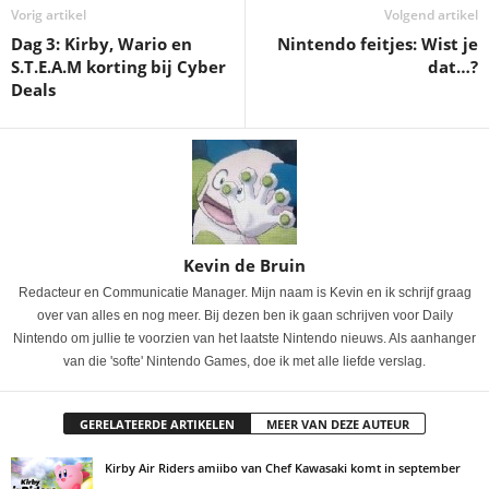
Vorig artikel
Volgend artikel
Dag 3: Kirby, Wario en
Nintendo feitjes: Wist je
S.T.E.A.M korting bij Cyber
dat…?
Deals
Kevin de Bruin
Redacteur en Communicatie Manager. Mijn naam is Kevin en ik schrijf graag
over van alles en nog meer. Bij dezen ben ik gaan schrijven voor Daily
Nintendo om jullie te voorzien van het laatste Nintendo nieuws. Als aanhanger
van die 'softe' Nintendo Games, doe ik met alle liefde verslag.
GERELATEERDE ARTIKELEN
MEER VAN DEZE AUTEUR
Kirby Air Riders amiibo van Chef Kawasaki komt in september