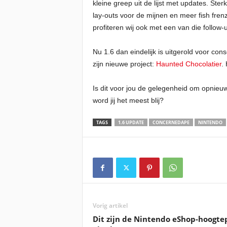
kleine greep uit de lijst met updates. Ste
lay-outs voor de mijnen en meer fish frenz
profiteren wij ook met een van die follow
Nu 1.6 dan eindelijk is uitgerold voor c
zijn nieuwe project:
Haunted Chocolatier
.
Is dit voor jou de gelegenheid om opnieu
word jij het meest blij?
TAGS
1.6 UPDATE
CONCERNEDAPE
NINTENDO
Vorig artikel
Dit zijn de Nintendo eShop-hoogt