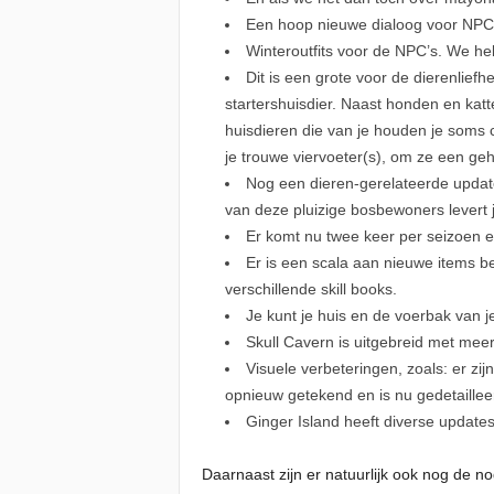
Een hoop nieuwe dialoog voor NPC
Winteroutfits voor de NPC’s. We he
Dit is een grote voor de dierenlie
startershuisdier. Naast honden en kat
huisdieren die van je houden je soms c
je trouwe viervoeter(s), om ze een geh
Nog een dieren-gerelateerde update
van deze pluizige bosbewoners levert
Er komt nu twee keer per seizoen 
Er is een scala aan nieuwe items b
verschillende skill books.
Je kunt je huis en de voerbak van j
Skull Cavern is uitgebreid met mee
Visuele verbeteringen, zoals: er zijn
opnieuw getekend en is nu gedetailleer
Ginger Island heeft diverse update
Daarnaast zijn er natuurlijk ook nog de n