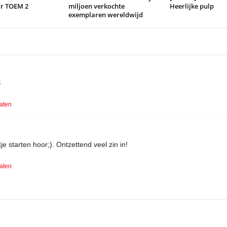
or TOEM 2
miljoen verkochte
Heerlijke pulp
exemplaren wereldwijd
laten
je starten hoor;). Ontzettend veel zin in!
laten