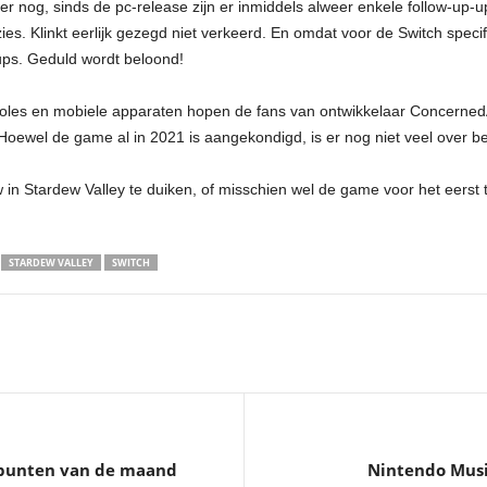
rker nog, sinds de pc-release zijn er inmiddels alweer enkele follow-up
ies. Klinkt eerlijk gezegd niet verkeerd. En omdat voor de Switch speci
-ups. Geduld wordt beloond!
onsoles en mobiele apparaten hopen de fans van ontwikkelaar Concerned
 Hoewel de game al in 2021 is aangekondigd, is er nog niet veel over b
w in Stardew Valley te duiken, of misschien wel de game voor het eerst
STARDEW VALLEY
SWITCH
epunten van de maand
Nintendo Musi