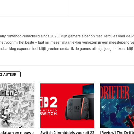
aily Nintendo-redactielid sinds 2023. Mijn gamereis begon met Hercules voor de PS
t voor mij het beste – laat mij mezelf maar lekker verliezen in een meeslepend verh
ebacklog exponentieel blijft groeien omdat ik de games uit mijn jeugd telkens blijf 
ZE AUTEUR
sedatum en nieuwe
Switch 2 inmiddels voorbij 23
[Review] The Drift