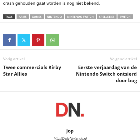
crash gehouden gaat worden is nog niet bekend.
TAGS
ARMS
GAMES
NINTENDO
NINTENDO SWITCH
SPELLETJES
SWITCH
Vorig artikel
Volgend artikel
Twee commercials Kirby
Eerste verjaardag van de
Star Allies
Nintendo Switch ontsierd
door bug
Jop
http://DailyNintendo.nl