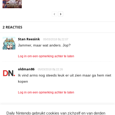
2 REACTIES
Stan Reesink
05/03/2018 Bij 22:07
Jammer, maar wat anders. Jop?
Log in om een opmerking achter te laten
oldman86
05/03/2018 Bij 22:26
Ik vind arms nog steeds leuk er uit zien maar ga hem niet
kopen
Log in om een opmerking achter te laten
Daily Nintendo gebruikt cookies van zichzelf en van derden
LAAT EEN REACTIE ACHTER