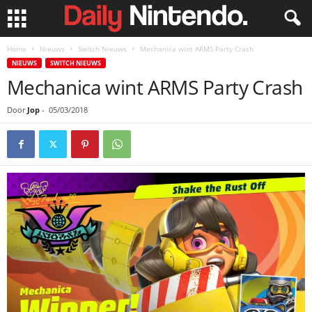
Home
Nieuws
Switch Nieuws
Mechanica wint ARMS Party Crash
NIEUWS
SWITCH NIEUWS
Mechanica wint ARMS Party Crash
Door
Jop
-
05/03/2018