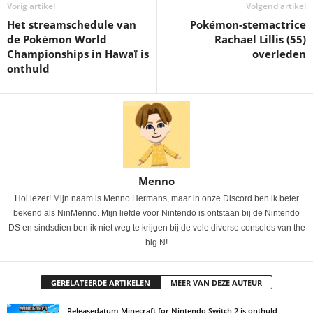
Vorig artikel
Volgend artikel
Het streamschedule van
Pokémon-stemactrice
de Pokémon World
Rachael Lillis (55)
Championships in Hawaï is
overleden
onthuld
Menno
Hoi lezer! Mijn naam is Menno Hermans, maar in onze Discord ben ik beter
bekend als NinMenno. Mijn liefde voor Nintendo is ontstaan bij de Nintendo
DS en sindsdien ben ik niet weg te krijgen bij de vele diverse consoles van the
big N!
GERELATEERDE ARTIKELEN
MEER VAN DEZE AUTEUR
Releasedatum Minecraft for Nintendo Switch 2 is onthuld