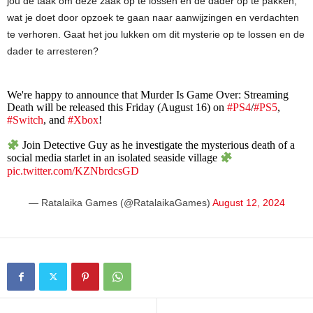
jou de taak om deze zaak op te lossen en de dader op te pakken,
wat je doet door opzoek te gaan naar aanwijzingen en verdachten
te verhoren. Gaat het jou lukken om dit mysterie op te lossen en de
dader te arresteren?
We're happy to announce that Murder Is Game Over: Streaming
Death will be released this Friday (August 16) on
#PS4
/
#PS5
,
#Switch
, and
#Xbox
!
Join Detective Guy as he investigate the mysterious death of a
social media starlet in an isolated seaside village
pic.twitter.com/KZNbrdcsGD
— Ratalaika Games (@RatalaikaGames)
August 12, 2024