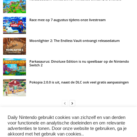
Race mee op 7 augustus tijdens onze livestream
Moonlighter 2: The Endless Vault ontvangt releasedatum
Parkasaurus: Dinoluxe Edition is nu speelbaar op de Nintendo
Switch 2
Pokopia 2.0.0 is uit, naast de DLC ook veel gratis aanpassingen
Daily Nintendo gebruikt cookies van zichzelf en van derden
LAAT EEN REACTIE ACHTER
voor functionele en analytische doeleinden en om relevante
advertenties te tonen. Door onze website te gebruiken, ga je
Log in om een opmerking achter te laten
akkoord met het gebruik van cookies..