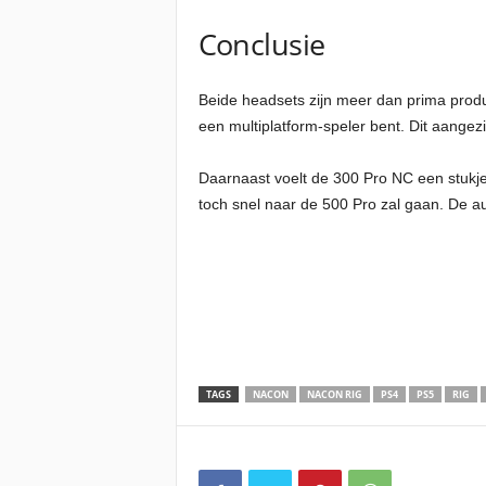
Conclusie
Beide headsets zijn meer dan prima produc
een multiplatform-speler bent. Dit aangez
Daarnaast voelt de 300 Pro NC een stukje
toch snel naar de 500 Pro zal gaan. De aud
TAGS
NACON
NACON RIG
PS4
PS5
RIG