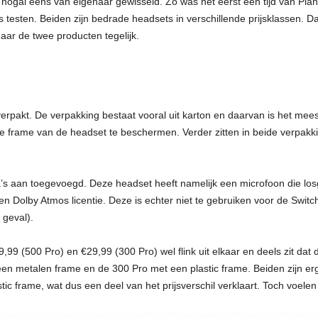
ogal eens van eigenaar gewisseld. Zo was het eerst een tijd van Plan
 testen. Beiden zijn bedrade headsets in verschillende prijsklassen. 
naar de twee producten tegelijk.
rpakt. De verpakking bestaat vooral uit karton en daarvan is het mees
de frame van de headset te beschermen. Verder zitten in beide verpakk
a’s aan toegevoegd. Deze headset heeft namelijk een microfoon die losge
 Dolby Atmos licentie. Deze is echter niet te gebruiken voor de Switc
 geval).
99 (500 Pro) en €29,99 (300 Pro) wel flink uit elkaar en deels zit dat 
n metalen frame en de 300 Pro met een plastic frame. Beiden zijn erg 
stic frame, wat dus een deel van het prijsverschil verklaart. Toch voele