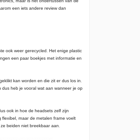
tronics, maar is het ondertussen van de
Daarom een iets andere review dan
te ook weer gerecycled. Het enige plastic
ingen een paar boekjes met informatie en
klikt kan worden en die zit er dus los in.
h dus heb je vooral wat aan wanneer je op
dus ook in hoe de headsets zelf zijn
flexibel, maar de metalen frame voelt
n ze beiden niet breekbaar aan.