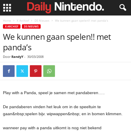
Home
X Archief
DS Nieuws
We kunnen gaan spelen!! met panda’s
X ARCHIEF
DS NIEUWS
We kunnen gaan spelen!! met
panda’s
Door
RandyY
-
30/03/2008
Play with a Panda, speel je samen met pandaberen…..
De pandaberen vinden het leuk om in de speeltuin te
gaan&nbsp;spelen bijv. wipwappen&nbsp; en in bomen klimmen.
wanneer pay with a panda uitkomt is nog niet bekend