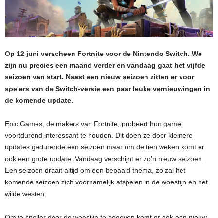
Op 12 juni verscheen Fortnite voor de Nintendo Switch. We
zijn nu precies een maand verder en vandaag gaat het vijfde
seizoen van start. Naast een nieuw seizoen zitten er voor
spelers van de Switch-versie een paar leuke vernieuwingen in
de komende update.
Epic Games, de makers van Fortnite, probeert hun game
voortdurend interessant te houden. Dit doen ze door kleinere
updates gedurende een seizoen maar om de tien weken komt er
ook een grote update. Vandaag verschijnt er zo’n nieuw seizoen.
Een seizoen draait altijd om een bepaald thema, zo zal het
komende seizoen zich voornamelijk afspelen in de woestijn en het
wilde westen.
Om je sneller door de woestijn te begeven komt er ook een nieuw