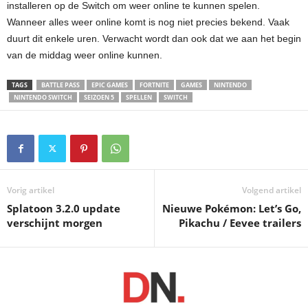
installeren op de Switch om weer online te kunnen spelen.
Wanneer alles weer online komt is nog niet precies bekend. Vaak
duurt dit enkele uren. Verwacht wordt dan ook dat we aan het begin
van de middag weer online kunnen.
TAGS
BATTLE PASS
EPIC GAMES
FORTNITE
GAMES
NINTENDO
NINTENDO SWITCH
SEIZOEN 5
SPELLEN
SWITCH
Vorig artikel
Volgend artikel
Splatoon 3.2.0 update
Nieuwe Pokémon: Let’s Go,
verschijnt morgen
Pikachu / Eevee trailers