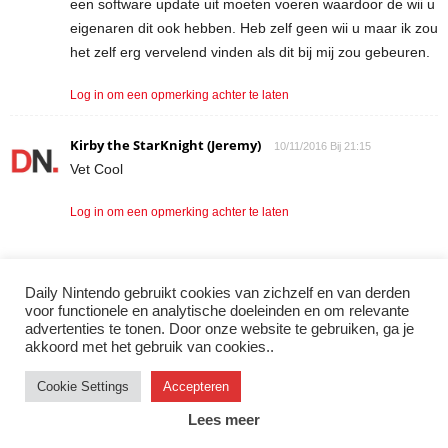
een software update uit moeten voeren waardoor de wii u
eigenaren dit ook hebben. Heb zelf geen wii u maar ik zou
het zelf erg vervelend vinden als dit bij mij zou gebeuren.
Log in om een opmerking achter te laten
Kirby the StarKnight (Jeremy)
10/11/2016 Bij 21:15
Vet Cool
Log in om een opmerking achter te laten
Daily Nintendo gebruikt cookies van zichzelf en van derden
LAAT EEN REACTIE ACHTER
voor functionele en analytische doeleinden en om relevante
advertenties te tonen. Door onze website te gebruiken, ga je
Log in om een opmerking achter te laten
akkoord met het gebruik van cookies..
Cookie Settings
Accepteren
Instagram
Facebook
X/Twitter
Youtube
Discord
Lees meer
© 2007–2026 Daily Nintendo