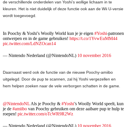
de verschillende onderdelen van Yoshi’s wollige lichaam in te
kleuren. Het is niet duidelijk of deze functie ook aan de Wii U-versie
wordt toegevoegd.
In Poochy & Yoshi’s Woolly World kun je je eigen
#Yoshi
-patronen
ontwerpen en in de game gebruiken!
https://t.co/1YvwEuMM44
pic.twitter.com/LdNZOcan14
— Nintendo Nederland (@NintendoNL)
10 november 2016
Daarnaast werd ook de functie van de nieuwe Poochy-amiibo
uitgelegd. Door de pup te scannen, zal hij Yoshi vergezellen en
hem helpen zoeken naar de vele verborgen schatten in de game.
@NintendoNL
Als je Poochy &
#Yoshi
’s Woolly World speelt, kun
je de
#amiibo
van Poochy gebruiken om deze aaibare pup te hulp te
roepen!
pic.twitter.com/oTcWR9R2Wz
— Nintendo Nederland (@NintendoNL)
10 november 2016