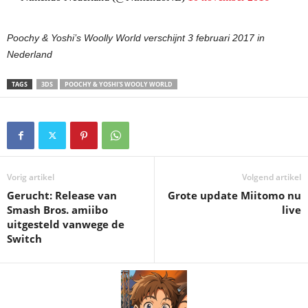
Poochy & Yoshi’s Woolly World verschijnt 3 februari 2017 in
Nederland
TAGS
3DS
POOCHY & YOSHI'S WOOLY WORLD
Vorig artikel
Volgend artikel
Gerucht: Release van
Grote update Miitomo nu
Smash Bros. amiibo
live
uitgesteld vanwege de
Switch