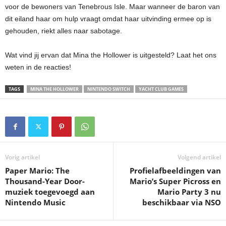
voor de bewoners van Tenebrous Isle. Maar wanneer de baron van
dit eiland haar om hulp vraagt omdat haar uitvinding ermee op is
gehouden, riekt alles naar sabotage.
Wat vind jij ervan dat Mina the Hollower is uitgesteld? Laat het ons
weten in de reacties!
TAGS
MINA THE HOLLOWER
NINTENDO SWITCH
YACHT CLUB GAMES
Vorig artikel
Volgend artikel
Paper Mario: The
Profielafbeeldingen van
Thousand-Year Door-
Mario’s Super Picross en
muziek toegevoegd aan
Mario Party 3 nu
Nintendo Music
beschikbaar via NSO