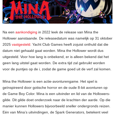
Na een
aankondiging
in 2022 leek de release van Mina the
Hollower aanstaande. De releasedatum was namelijk op 31 oktober
2025
vastgesteld
. Yacht Club Games heeft zojuist onthuld dat die
datum niet gehaald gaat worden. Mina the Hollower wordt dus
uitgesteld. Voor hoe lang is onbekend, er is alleen bekend dat het
geen lang uitstel gaat worden. De extra tijd zal gebruikt worden
voor de puntjes op de i, zodat de game goed uit de verf zal komen.
Mina the Hollower is een actie-avonturengame. Het spel is
geïnspireerd door gotische horror en de oude 8-bit avonturen op
de Game Boy Color. Mina is een uitvinder en lid van de Hollowers-
gilde. Dit gilde doet onderzoek naar de krachten der aarde. Op die
manier kunnen Hollowers bijvoorbeeld sneller ondergronds reizen.
Eén van Mina’s uitvindingen, de Spark Generators, betekent veel