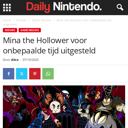
Home
Nieuws
Game Nieuws
Mina the Hollower voor onbepaalde tijd
uitgesteld
NIEUWS
GAME NIEUWS
Mina the Hollower voor
onbepaalde tijd uitgesteld
Door
Alice
-
07/10/2025