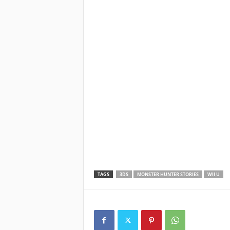
TAGS
3DS
MONSTER HUNTER STORIES
WII U