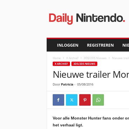
D
a
i
l
y
N
i
INLOGGEN
REGISTREREN
NI
n
t
Home
X Archief
3DS/2DS Nieuws
Nieuwe trai
e
X ARCHIEF
3DS/2DS NIEUWS
n
Nieuwe trailer Mo
d
o
Door
Patricia
-
05/08/2016
Voor alle Monster Hunter fans onder on
het verhaal ligt.