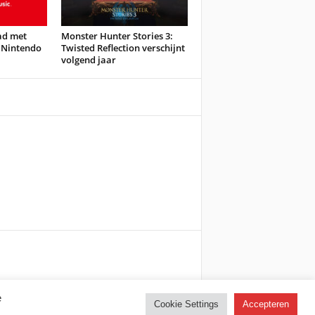
ad met
Monster Hunter Stories 3:
 Nintendo
Twisted Reflection verschijnt
volgend jaar
e
Cookie Settings
Accepteren