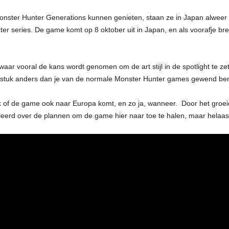
nster Hunter Generations kunnen genieten, staan ze in Japan alweer t
nter series. De game komt op 8 oktober uit in Japan, en als voorafje 
, waar vooral de kans wordt genomen om de art stijl in de spotlight te z
n stuk anders dan je van de normale Monster Hunter games gewend bent.
jk of de game ook naar Europa komt, en zo ja, wanneer. Door het gro
eerd over de plannen om de game hier naar toe te halen, maar helaas i