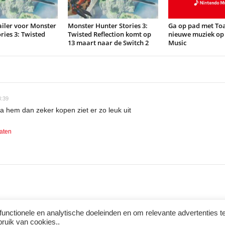
ailer voor Monster
Monster Hunter Stories 3:
Ga op pad met To
ries 3: Twisted
Twisted Reflection komt op
nieuwe muziek op
13 maart naar de Switch 2
Music
8:39
ga hem dan zeker kopen ziet er zo leuk uit
laten
functionele en analytische doeleinden en om relevante advertenties t
bruik van cookies..