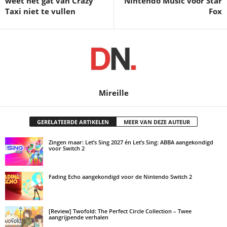
weet het gat van Crazy
Nintendo Music voor Star
Taxi niet te vullen
Fox
Mireille
GERELATEERDE ARTIKELEN
MEER VAN DEZE AUTEUR
Zingen maar: Let’s Sing 2027 én Let’s Sing: ABBA aangekondigd
voor Switch 2
Fading Echo aangekondigd voor de Nintendo Switch 2
[Review] Twofold: The Perfect Circle Collection – Twee
aangrijpende verhalen