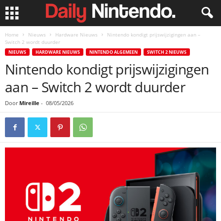
Home
Nieuws
Hardware Nieuws
Nintendo kondigt prijswijzigingen aan –
Switch 2 wordt duurder
NIEUWS
HARDWARE NIEUWS
NINTENDO ALGEMEEN
SWITCH 2 NIEUWS
Nintendo kondigt prijswijzigingen
aan – Switch 2 wordt duurder
Door
Mireille
-
08/05/2026