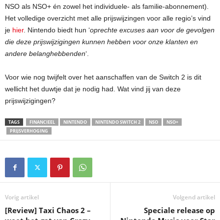
NSO als NSO+ én zowel het individuele- als familie-abonnement).
Het volledige overzicht met alle prijswijzingen voor alle regio’s vind
je
hier
. Nintendo biedt hun ‘
oprechte excuses aan voor de gevolgen
die deze prijswijzigingen kunnen hebben voor onze klanten en
andere belanghebbenden
‘.
Voor wie nog twijfelt over het aanschaffen van de Switch 2 is dit
wellicht het duwtje dat je nodig had. Wat vind jij van deze
prijswijzigingen?
TAGS
FINANCIEEL
NINTENDO
NINTENDO SWITCH 2
NSO
NSO+
PRIJSVERHOGING
Vorig artikel
Volgend artikel
[Review] Taxi Chaos 2 –
Speciale release op