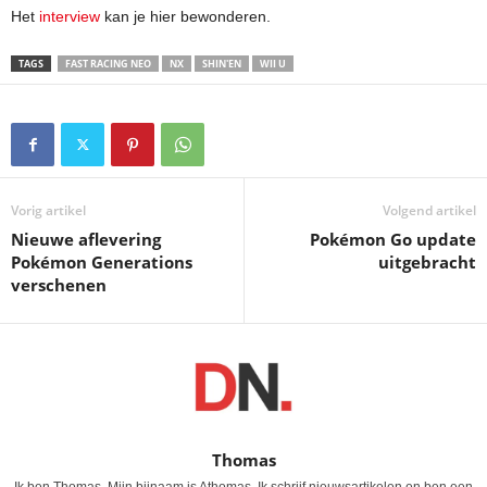
Het
interview
kan je hier bewonderen.
TAGS
FAST RACING NEO
NX
SHIN'EN
WII U
Vorig artikel
Volgend artikel
Nieuwe aflevering
Pokémon Go update
Pokémon Generations
uitgebracht
verschenen
Thomas