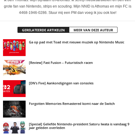
Ik ben Thomas. Mijn bijnaam is Athomas. Ik schrijf nieuwsartikelen en ben een
grote fan van Nintendo, strips en scouting. Mijn NNID is Athomas en mijn FC is
4468-1946-0286. Stuur mij een PM dan voeg ik jou ook toe!
GERELATEERDE ARTIKELEN
MEER VAN DEZE AUTEUR
Ga op pad met Toad met nieuwe muziek op Nintendo Music
[Review] Fast Fusion – Futuristisch racen
[DN’s Five] Aankondigingen van consoles
Forgotten Memories Remastered komt naar de Switch
[Special] Geliefde Nintendo-president Satoru Iwata is vandaag 9
jaar geleden overleden