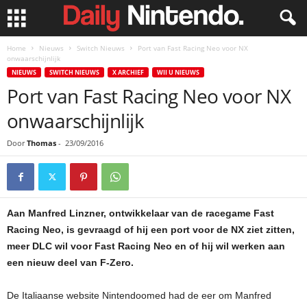
Home
Nieuws
Switch Nieuws
Port van Fast Racing Neo voor NX
onwaarschijnlijk
NIEUWS
SWITCH NIEUWS
X ARCHIEF
WII U NIEUWS
Port van Fast Racing Neo voor NX
onwaarschijnlijk
Door
Thomas
-
23/09/2016
Aan Manfred Linzner, ontwikkelaar van de racegame Fast
Racing Neo, is gevraagd of hij een port voor de NX ziet zitten,
meer DLC wil voor Fast Racing Neo en of hij wil werken aan
een nieuw deel van F-Zero.
De Italiaanse website Nintendoomed had de eer om Manfred