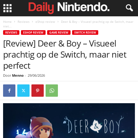
Home
Reviews
eShop review
Deer & Boy – Visueel prachtig op de Switch, maar
niet...
REVIEWS
ESHOP REVIEW
GAME REVIEW
SWITCH REVIEW
[Review] Deer & Boy – Visueel
prachtig op de Switch, maar niet
perfect
Door
Menno
-
29/06/2026