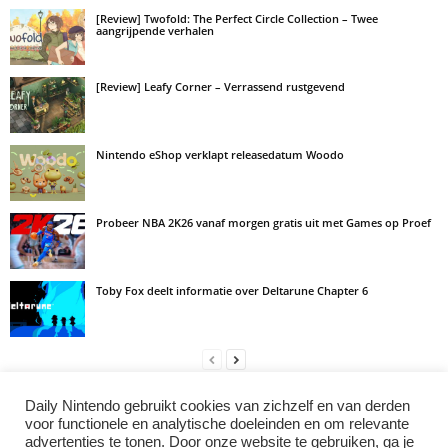
[Review] Twofold: The Perfect Circle Collection – Twee
aangrijpende verhalen
[Review] Leafy Corner – Verrassend rustgevend
Nintendo eShop verklapt releasedatum Woodo
Probeer NBA 2K26 vanaf morgen gratis uit met Games op Proef
Toby Fox deelt informatie over Deltarune Chapter 6
Daily Nintendo gebruikt cookies van zichzelf en van derden
LAAT EEN REACTIE ACHTER
voor functionele en analytische doeleinden en om relevante
advertenties te tonen. Door onze website te gebruiken, ga je
Log in om een opmerking achter te laten