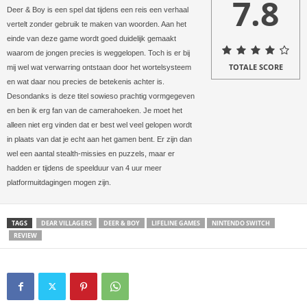
7.8
Deer & Boy is een spel dat tijdens een reis een verhaal
vertelt zonder gebruik te maken van woorden. Aan het
einde van deze game wordt goed duidelijk gemaakt
waarom de jongen precies is weggelopen. Toch is er bij
TOTALE SCORE
mij wel wat verwarring ontstaan door het wortelsysteem
en wat daar nou precies de betekenis achter is.
Desondanks is deze titel sowieso prachtig vormgegeven
en ben ik erg fan van de camerahoeken. Je moet het
alleen niet erg vinden dat er best wel veel gelopen wordt
in plaats van dat je echt aan het gamen bent. Er zijn dan
wel een aantal stealth-missies en puzzels, maar er
hadden er tijdens de speelduur van 4 uur meer
platformuitdagingen mogen zijn.
TAGS
DEAR VILLAGERS
DEER & BOY
LIFELINE GAMES
NINTENDO SWITCH
REVIEW