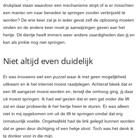
drukplaat staan waardoor een mechanisme stopt of is er misschien
een manier om naar beneden te springen zonder verbrijzeld te
worden? De ene keer zal je in ieder geval zelf de oplossing moeten
vinden en de andere keer moet je aanwijzingen geven aan het
hertje. Dit diertje heeft immers weer andere vaardigheden dan jij en
kan als jonkie nog niet springen.
Niet altijd even duidelijk
Er was trouwens wel een puzzel waar ik met geen mogelijkheid
uitkwam en ik het internet moest raadplegen. Achteraf bleek dat er
een lift aangezet moest worden en, terwijl die omhoog ging, jij daar
uit moest springen. Ik had wel gezien dat er een gat onder die lift
zat en daar probeerde ik het hertje heen te sturen. Er was alleen
niet in mij opgekomen om uit de lift te springen omdat dat erg
onnatuurlijk voelde. Ongetwijfeld had de link gelegd kunnen worden
dat er geen deur dichtging of een hekje sloot. Toch was het denk ik
te donker voor in die mijn.