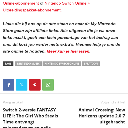
Online-abonnement
of
Nintendo Switch Online +
Uitbreidingspakket-abonnement
.
Links die bij ons op de site staan en naar de My Nintendo
Store gaan zijn affiliate links. Alle uitgaven die je via onze
links maakt, geeft een klein percentage van het bedrag aan
ons, dit kost jou verder niets extra’s.
Hiermee help je ons de
site online te houden.
Meer kun je hier lezen
.
TAGS
NINTENDO MUSIC
NINTENDO SWITCH ONLINE
SPLATOON
Vorig artikel
Volgend artikel
Switch 2-versie FANTASY
Animal Crossing: New
LIFE i: The Girl Who Steals
Horizons update 2.0.7
Time ontvangt
uitgebracht
releasedatum en prijs