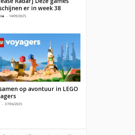
lease Radar] Deze games
schijnen er in week 38
cia
-
14/09/2025
samen op avontuur in LEGO
agers
a
-
07/06/2025