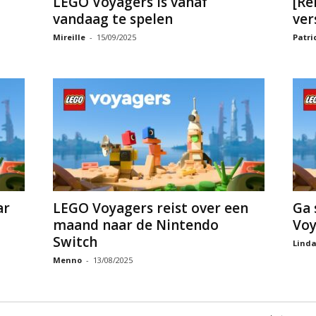
LEGO Voyagers is vanaf
[Re
vandaag te spelen
ver
Mireille
-
15/09/2025
Patri
ar
LEGO Voyagers reist over een
Ga 
maand naar de Nintendo
Voy
Switch
Lind
Menno
-
13/08/2025