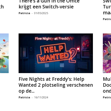
There’s a Gun in the Office
Swi
ch
krijgt een Switch-versie
Tur
ma
Patricia
-
01/05/2025
Patri
Five Nights at Freddy’s: Help
Mul
Wanted 2 plotseling verschenen
Doo
op de...
ond
Patricia
-
16/11/2024
Patri