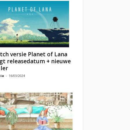
tch versie Planet of Lana
jgt releasedatum + nieuwe
iler
cia
-
16/03/2024