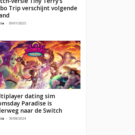
tch-versie Tiny Terry’s
bo Trip verschijnt volgende
and
cia
-
09/01/2025
tiplayer dating sim
msday Paradise is
erweg naar de Switch
cia
-
30/08/2024