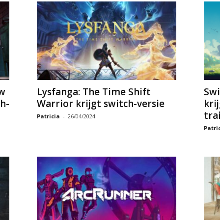
w
Lysfanga: The Time Shift
Swi
h-
Warrior krijgt switch-versie
kri
tra
Patricia
-
26/04/2024
Patri