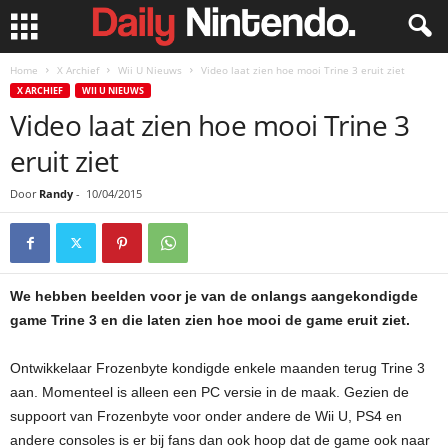
Home
X Archief
Wii U Nieuws
Video laat zien hoe mooi Trine 3 eruit ziet
X ARCHIEF
WII U NIEUWS
Video laat zien hoe mooi Trine 3
eruit ziet
Door
Randy
-
10/04/2015
We hebben beelden voor je van de onlangs aangekondigde
game Trine 3 en die laten zien hoe mooi de game eruit ziet.
Ontwikkelaar Frozenbyte kondigde enkele maanden terug Trine 3
aan. Momenteel is alleen een PC versie in de maak. Gezien de
suppoort van Frozenbyte voor onder andere de Wii U, PS4 en
andere consoles is er bij fans dan ook hoop dat de game ook naar