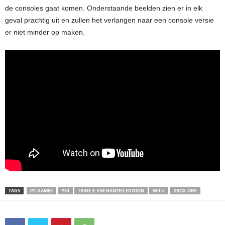
de consoles gaat komen.
Onderstaande beelden zien er in elk
geval prachtig uit en zullen het verlangen naar een console versie
er niet minder op maken.
TAGS
PC GAMES
PS4
TRINE 3: ENCHANTED EDITION
WII U
XBOX-ONE