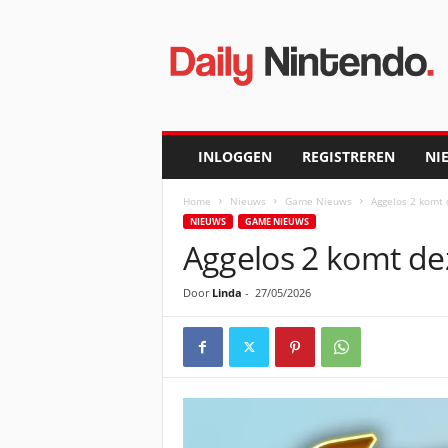
D
a
i
l
y
N
i
INLOGGEN
REGISTREREN
NI
n
t
Home
Nieuws
Game Nieuws
Aggelos 2 komt
e
NIEUWS
GAME NIEUWS
n
Aggelos 2 komt de
d
o
Door
Linda
-
27/05/2026