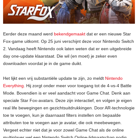
Eerder deze maand werd
bekendgemaakt
dat er een nieuwe Star
Fox-game uitkomt. Op 25 juni verschijnt deze voor Nintendo Switch
2. Vandaag heeft Nintendo ook laten weten dat er een uitgebreide
day one-update klaarstaat. Die wil (en moet) je zeker even
downloaden voordat je in de game duikt.
Het lijkt een vrij substantiële update te zijn, zo meldt
Nintendo
Everything
. Hij zorgt onder meer voor toegang tot de 4-vs-4 Battle
Mode. Bovendien is er veel aandacht voor Game Chat. Denk aan
speciale Star Fox-avatars. Deze zijn interactief, en volgen je eigen
real life bewegingen en gezichtsuitdrukkingen. Door AR-technologie
toe te voegen, kun je daarnaast filters instellen om bepaalde
attributen toe te voegen aan je avatar, die ook meebewegen.
Vergeet echter niet dat je voor zowel Game Chat als de online
multiplayer wel een Nintendo Switch Online-lidmaatschap nodig