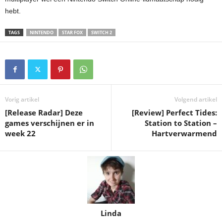
hebt.
TAGS
NINTENDO
STAR FOX
SWITCH 2
Vorig artikel
Volgend artikel
[Release Radar] Deze
[Review] Perfect Tides:
games verschijnen er in
Station to Station –
week 22
Hartverwarmend
Linda