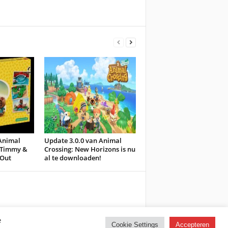
Animal
Update 3.0.0 van Animal
: Timmy &
Crossing: New Horizons is nu
 Out
al te downloaden!
e
Cookie Settings
Accepteren