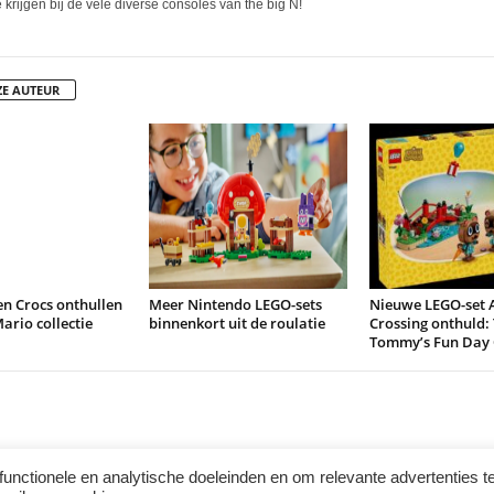
 krijgen bij de vele diverse consoles van the big N!
ZE AUTEUR
n Crocs onthullen
Meer Nintendo LEGO-sets
Nieuwe LEGO-set 
ario collectie
binnenkort uit de roulatie
Crossing onthuld
Tommy’s Fun Day
functionele en analytische doeleinden en om relevante advertenties t