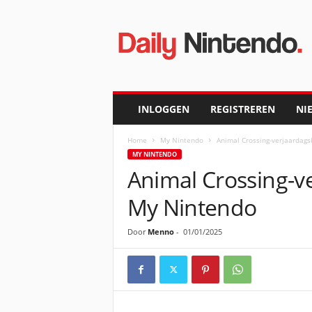
D
a
i
l
y
N
i
INLOGGEN
REGISTREREN
NI
n
t
Home
My Nintendo
Animal Crossing-verjaardags
e
MY NINTENDO
n
Animal Crossing-ve
d
o
My Nintendo
Door
Menno
-
01/01/2025