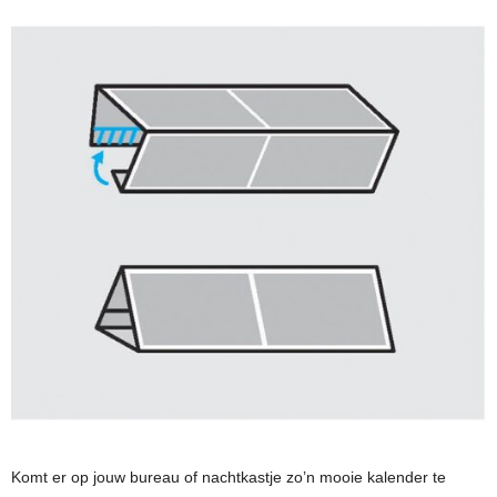
Komt er op jouw bureau of nachtkastje zo’n mooie kalender te