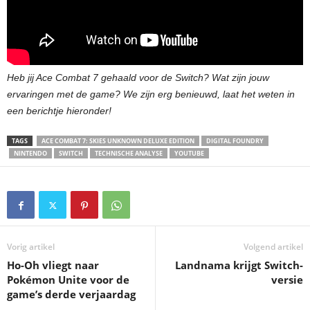
Heb jij Ace Combat 7 gehaald voor de Switch? Wat zijn jouw
ervaringen met de game? We zijn erg benieuwd, laat het weten in
een berichtje hieronder!
TAGS
ACE COMBAT 7: SKIES UNKNOWN DELUXE EDITION
DIGITAL FOUNDRY
NINTENDO
SWITCH
TECHNISCHE ANALYSE
YOUTUBE
Vorig artikel
Volgend artikel
Ho-Oh vliegt naar
Landnama krijgt Switch-
Pokémon Unite voor de
versie
game’s derde verjaardag