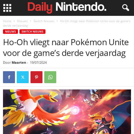
Home
Nieuws
Switch Nieuws
Ho-Oh vliegt naar Pokémon Unite voor de game’s
derde verjaardag
NIEUWS
SWITCH NIEUWS
Ho-Oh vliegt naar Pokémon Unite
voor de game’s derde verjaardag
Door
Maarten
-
19/07/2024