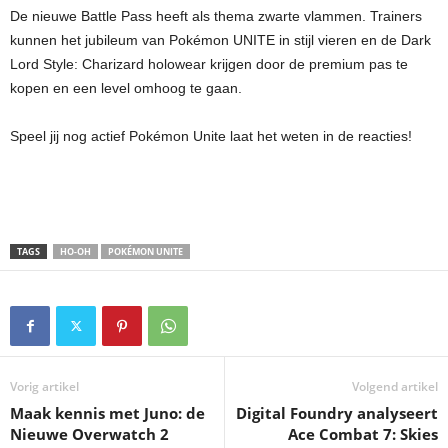
De nieuwe Battle Pass heeft als thema zwarte vlammen. Trainers
kunnen het jubileum van Pokémon UNITE in stijl vieren en de Dark
Lord Style: Charizard holowear krijgen door de premium pas te
kopen en een level omhoog te gaan.
Speel jij nog actief Pokémon Unite laat het weten in de reacties!
TAGS
HO-OH
POKÉMON UNITE
Vorig artikel
Volgend artikel
Maak kennis met Juno: de
Digital Foundry analyseert
Nieuwe Overwatch 2
Ace Combat 7: Skies