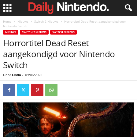
Home
Nieuws
Switch 2 Nieuws
Horrortitel Dead Reset aangekondigd voor
Nintendo Switch
NIEUWS
SWITCH 2 NIEUWS
SWITCH NIEUWS
Horrortitel Dead Reset
aangekondigd voor Nintendo
Switch
Door
Linda
-
09/06/2025