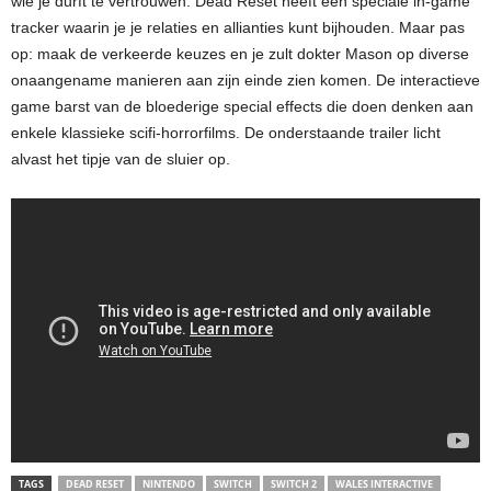
wie je durft te vertrouwen. Dead Reset heeft een speciale in-game
tracker waarin je je relaties en allianties kunt bijhouden. Maar pas
op: maak de verkeerde keuzes en je zult dokter Mason op diverse
onaangename manieren aan zijn einde zien komen. De interactieve
game barst van de bloederige special effects die doen denken aan
enkele klassieke scifi-horrorfilms. De onderstaande trailer licht
alvast het tipje van de sluier op.
TAGS
DEAD RESET
NINTENDO
SWITCH
SWITCH 2
WALES INTERACTIVE