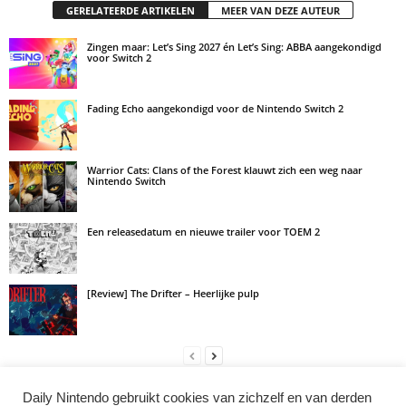
GERELATEERDE ARTIKELEN
MEER VAN DEZE AUTEUR
Zingen maar: Let’s Sing 2027 én Let’s Sing: ABBA aangekondigd
voor Switch 2
Fading Echo aangekondigd voor de Nintendo Switch 2
Warrior Cats: Clans of the Forest klauwt zich een weg naar
Nintendo Switch
Een releasedatum en nieuwe trailer voor TOEM 2
[Review] The Drifter – Heerlijke pulp
Daily Nintendo gebruikt cookies van zichzelf en van derden
LAAT EEN REACTIE ACHTER