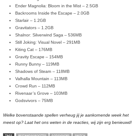
Ender Magnolia: Bloom in the Mist – 2.5GB
Backrooms Inside the Escape – 2.0GB
Starlair – 1.2GB
Gravitators – 1.2GB
Shalnor: Silverwind Saga – 536MB
Still Joking: Visual Novel – 291MB
Kiting Cat – 176MB
Gravity Escape – 154MB
Runny Bunny – 119MB
Shadows of Steam – 118MB
Valhalla Mountain – 113MB
Crowd Run – 112MB
Rivenaar’s Grove – 103MB
Godsvivors – 75MB
Welke bovenstaande spellen verheug jij je aankomende week het
meest op? Laat het ons weten in de reacties, wij zijn erg benieuwd!
TAGS
BESTANDSGROOTTES
GODSVIVORS
SWITCH