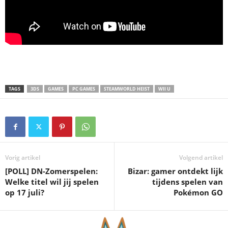
TAGS
3DS
GAMES
PC GAMES
STEAMWORLD HEIST
WII U
Vorig artikel
Volgend artikel
[POLL] DN-Zomerspelen:
Bizar: gamer ontdekt lijk
Welke titel wil jij spelen
tijdens spelen van
op 17 juli?
Pokémon GO