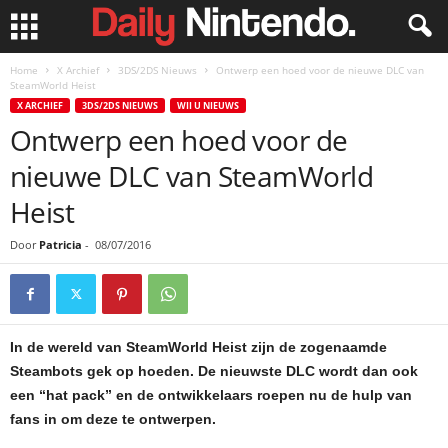
Home
X Archief
3DS/2DS Nieuws
Ontwerp een hoed voor de nieuwe DLC van
SteamWorld Heist
X ARCHIEF
3DS/2DS NIEUWS
WII U NIEUWS
Ontwerp een hoed voor de
nieuwe DLC van SteamWorld
Heist
Door
Patricia
-
08/07/2016
In de wereld van SteamWorld Heist zijn de zogenaamde
Steambots gek op hoeden. De nieuwste DLC wordt dan ook
een “hat pack” en de ontwikkelaars roepen nu de hulp van
fans in om deze te ontwerpen.