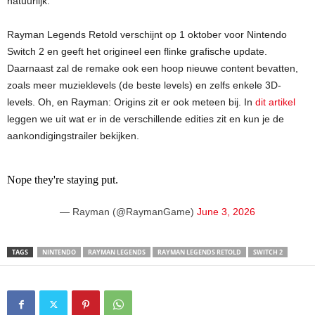
natuurlijk.
Rayman Legends Retold verschijnt op 1 oktober voor Nintendo
Switch 2 en geeft het origineel een flinke grafische update.
Daarnaast zal de remake ook een hoop nieuwe content bevatten,
zoals meer muzieklevels (de beste levels) en zelfs enkele 3D-
levels. Oh, en Rayman: Origins zit er ook meteen bij. In
dit artikel
leggen we uit wat er in de verschillende edities zit en kun je de
aankondigingstrailer bekijken.
Nope they're staying put.
— Rayman (@RaymanGame)
June 3, 2026
TAGS
NINTENDO
RAYMAN LEGENDS
RAYMAN LEGENDS RETOLD
SWITCH 2