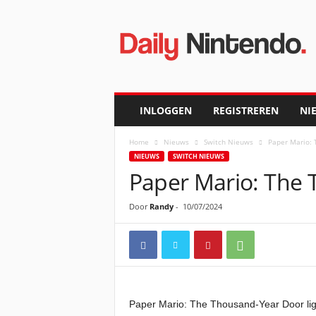
D
a
i
l
y
N
i
INLOGGEN
REGISTREREN
NI
n
t
Home
Nieuws
Switch Nieuws
Paper Mario: 
e
NIEUWS
SWITCH NIEUWS
n
Paper Mario: The 
d
o
Door
Randy
-
10/07/2024
Paper Mario: The Thousand-Year Door ligt