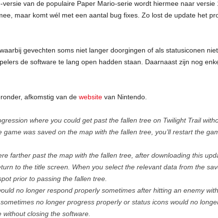
rsie van de populaire Paper Mario-serie wordt hiermee naar versie 1
ee, maar komt wél met een aantal bug fixes. Zo lost de update het pr
 waarbij gevechten soms niet langer doorgingen of als statusiconen ni
lers de software te lang open hadden staan. Daarnaast zijn nog enkel
eronder, afkomstig van de
website
van Nintendo.
ression where you could get past the fallen tree on Twilight Trail witho
he game was saved on the map with the fallen tree, you’ll restart the gam
 farther past the map with the fallen tree, after downloading this upd
eturn to the title screen. When you select the relevant data from the sav
pot prior to passing the fallen tree.
would no longer respond properly sometimes after hitting an enemy with
sometimes no longer progress properly or status icons would no longer
e without closing the software.