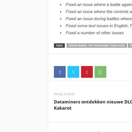
Fixed an issue where a battle agai
Fixed an issue where the controls wo
Fixed an issue during battles where 
Fixed some text issues in English, 
Fixed a number of other issues
TAGS
PAPER MARIO: THE THOUSAND-YEAR DOOR
S
Vorig artikel
Dataminers ontdekken nieuwe DLC 
Kakarot