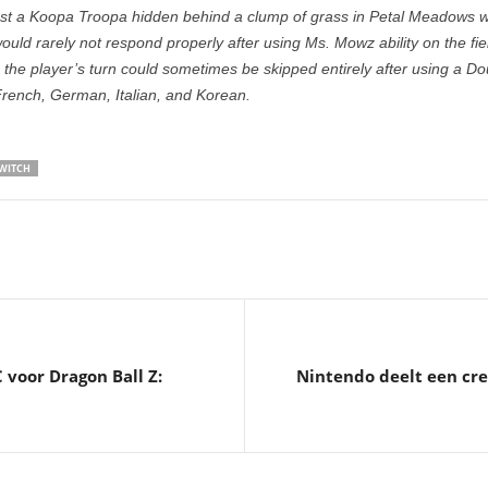
nst a Koopa Troopa hidden behind a clump of grass in Petal Meadows wo
uld rarely not respond properly after using Ms. Mowz ability on the fie
the player’s turn could sometimes be skipped entirely after using a Dou
French, German, Italian, and Korean.
WITCH
voor Dragon Ball Z:
Nintendo deelt een cre