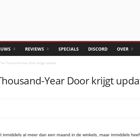
EUWS
REVIEWS
SPECIALS
DISCORD
OVER
The Thousand-Year Door krijgt update
Thousand-Year Door krijgt upda
 inmiddels al meer dan een maand in de winkels, maar inmiddels heeft