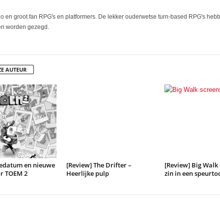
do en groot fan RPG's en platformers. De lekker ouderwetse turn-based RPG's hebbe
len worden gezegd.
ZE AUTEUR
sedatum en nieuwe
[Review] The Drifter –
[Review] Big Walk
or TOEM 2
Heerlijke pulp
zin in een speurto