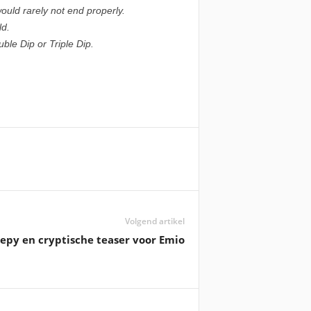
uld rarely not end properly.
ld.
ble Dip or Triple Dip.
Volgend artikel
epy en cryptische teaser voor Emio