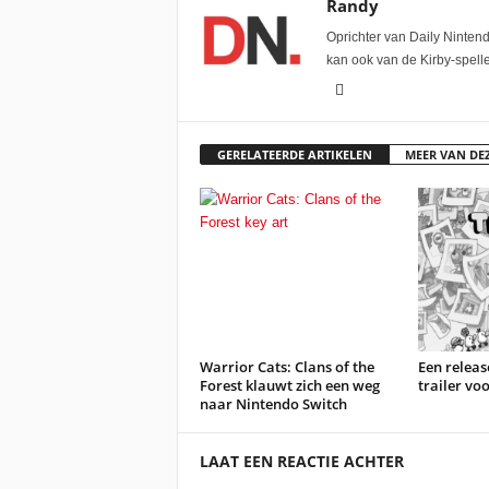
Randy
Oprichter van Daily Ninten
kan ook van de Kirby-spel
GERELATEERDE ARTIKELEN
MEER VAN DE
Warrior Cats: Clans of the
Een relea
Forest klauwt zich een weg
trailer vo
naar Nintendo Switch
LAAT EEN REACTIE ACHTER