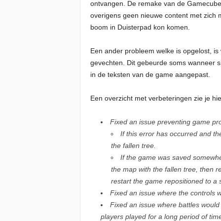
ontvangen. De remake van de Gamecube-ve
overigens geen nieuwe content met zich m
boom in Duisterpad kon komen.
Een ander probleem welke is opgelost, is
gevechten. Dit gebeurde soms wanneer spe
in de teksten van de game aangepast.
Een overzicht met verbeteringen zie je hi
Fixed an issue preventing game prog
If this error has occurred and t
the fallen tree.
If the game was saved somewhere
the map with the fallen tree, then r
restart the game repositioned to a s
Fixed an issue where the controls 
Fixed an issue where battles would 
players played for a long period of tim