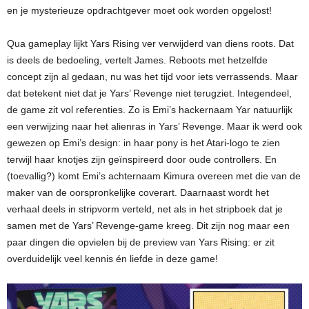
en je mysterieuze opdrachtgever moet ook worden opgelost!
Qua gameplay lijkt Yars Rising ver verwijderd van diens roots. Dat
is deels de bedoeling, vertelt James. Reboots met hetzelfde
concept zijn al gedaan, nu was het tijd voor iets verrassends. Maar
dat betekent niet dat je Yars’ Revenge niet terugziet. Integendeel,
de game zit vol referenties. Zo is Emi’s hackernaam Yar natuurlijk
een verwijzing naar het alienras in Yars’ Revenge. Maar ik werd ook
gewezen op Emi’s design: in haar pony is het Atari-logo te zien
terwijl haar knotjes zijn geïnspireerd door oude controllers. En
(toevallig?) komt Emi’s achternaam Kimura overeen met die van de
maker van de oorspronkelijke coverart. Daarnaast wordt het
verhaal deels in stripvorm verteld, net als in het stripboek dat je
samen met de Yars’ Revenge-game kreeg. Dit zijn nog maar een
paar dingen die opvielen bij de preview van Yars Rising: er zit
overduidelijk veel kennis én liefde in deze game!