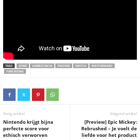
TAGS
ATARI
GAMESCOM 24
PREVIEW
SWITCH
WAYFORWARD
YARS RISING
Vorig artikel
Volgend artikel
Nintendo krijgt bijna
[Preview] Epic Mickey:
perfecte score voor
Rebrushed – Je voelt de
ethisch verworven
liefde voor het product