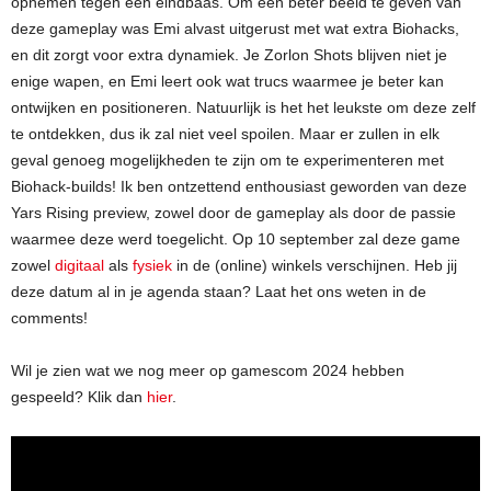
opnemen tegen een eindbaas. Om een beter beeld te geven van
deze gameplay was Emi alvast uitgerust met wat extra Biohacks,
en dit zorgt voor extra dynamiek. Je Zorlon Shots blijven niet je
enige wapen, en Emi leert ook wat trucs waarmee je beter kan
ontwijken en positioneren. Natuurlijk is het het leukste om deze zelf
te ontdekken, dus ik zal niet veel spoilen. Maar er zullen in elk
geval genoeg mogelijkheden te zijn om te experimenteren met
Biohack-builds! Ik ben ontzettend enthousiast geworden van deze
Yars Rising preview, zowel door de gameplay als door de passie
waarmee deze werd toegelicht. Op 10 september zal deze game
zowel
digitaal
als
fysiek
in de (online) winkels verschijnen. Heb jij
deze datum al in je agenda staan? Laat het ons weten in de
comments!
Wil je zien wat we nog meer op gamescom 2024 hebben
gespeeld? Klik dan
hier
.