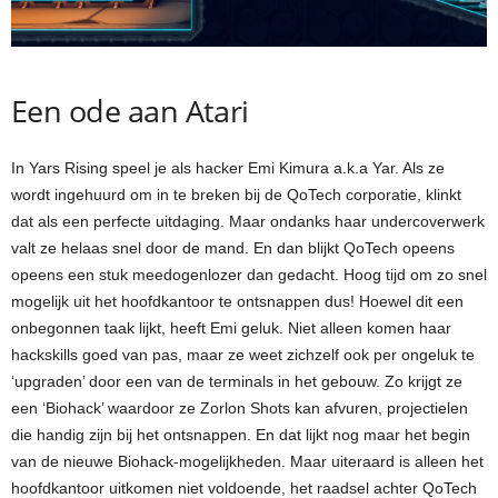
Een ode aan Atari
In Yars Rising speel je als hacker Emi Kimura a.k.a Yar. Als ze
wordt ingehuurd om in te breken bij de QoTech corporatie, klinkt
dat als een perfecte uitdaging. Maar ondanks haar undercoverwerk
valt ze helaas snel door de mand. En dan blijkt QoTech opeens
opeens een stuk meedogenlozer dan gedacht. Hoog tijd om zo snel
mogelijk uit het hoofdkantoor te ontsnappen dus! Hoewel dit een
onbegonnen taak lijkt, heeft Emi geluk. Niet alleen komen haar
hackskills goed van pas, maar ze weet zichzelf ook per ongeluk te
‘upgraden’ door een van de terminals in het gebouw. Zo krijgt ze
een ‘Biohack’ waardoor ze Zorlon Shots kan afvuren, projectielen
die handig zijn bij het ontsnappen. En dat lijkt nog maar het begin
van de nieuwe Biohack-mogelijkheden. Maar uiteraard is alleen het
hoofdkantoor uitkomen niet voldoende, het raadsel achter QoTech