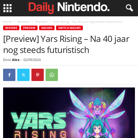
Home
Reviews
Preview
Yars Rising – Na 40 jaar nog steeds futuristisch
REVIEWS
PREVIEW
NIEUWS
SWITCH NIEUWS
[Preview] Yars Rising – Na 40 jaar
nog steeds futuristisch
Door
Alex
-
02/09/2024