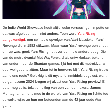
De Indie World Showcase heeft altijd leuke verrassingen in petto en
dat was afgelopen april niet anders. Toen werd
Yars Rising
aangekondigd
: een spirituele opvolger van Atari-klassieker Yars’
Revenge die in 1982 uitkwam. Maar waar Yars’ revenge een shoot-
em-up was, gooit Yars Rising het over een hele andere boeg. Die
van de metroidvania! Met WayForward als ontwikkelaar, bekend
van onder meer de Shantae-games, lijkt het met dit metroidvania-
deel wel goed te zitten. Maar tot in hoeverre blijft Yars Rising trouw
aan diens roots? Gelukkig is dit mysterie inmiddels opgelost, want
op gamescom 2024 kregen wij alvast een Yars Rising preview! En
beter nog zelfs, tekst en uitleg van een van de makers. James
Montagna nam ons mee in de wereld van Yars Rising en lichtte toe
op welke wijze ze hun eer betoonden aan de 42 jaar oude Atari-
game.