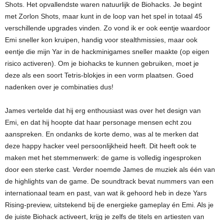
Shots. Het opvallendste waren natuurlijk de Biohacks. Je begint
met Zorlon Shots, maar kunt in de loop van het spel in totaal 45
verschillende upgrades vinden. Zo vond ik er ook eentje waardoor
Emi sneller kon kruipen, handig voor stealthmissies, maar ook
eentje die mijn Yar in de hackminigames sneller maakte (op eigen
risico activeren). Om je biohacks te kunnen gebruiken, moet je
deze als een soort Tetris-blokjes in een vorm plaatsen. Goed
nadenken over je combinaties dus!
James vertelde dat hij erg enthousiast was over het design van
Emi, en dat hij hoopte dat haar personage mensen echt zou
aanspreken. En ondanks de korte demo, was al te merken dat
deze happy hacker veel persoonlijkheid heeft. Dit heeft ook te
maken met het stemmenwerk: de game is volledig ingesproken
door een sterke cast. Verder noemde James de muziek als één van
de highlights van de game. De soundtrack bevat nummers van een
internationaal team en past, van wat ik gehoord heb in deze Yars
Rising-preview, uitstekend bij de energieke gameplay én Emi. Als je
de juiste Biohack activeert, krijg je zelfs de titels en artiesten van