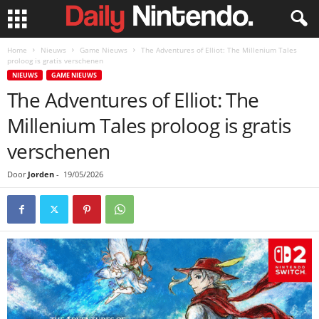
Home
Nieuws
Game Nieuws
The Adventures of Elliot: The Millenium Tales
proloog is gratis verschenen
NIEUWS
GAME NIEUWS
The Adventures of Elliot: The
Millenium Tales proloog is gratis
verschenen
Door
Jorden
-
19/05/2026