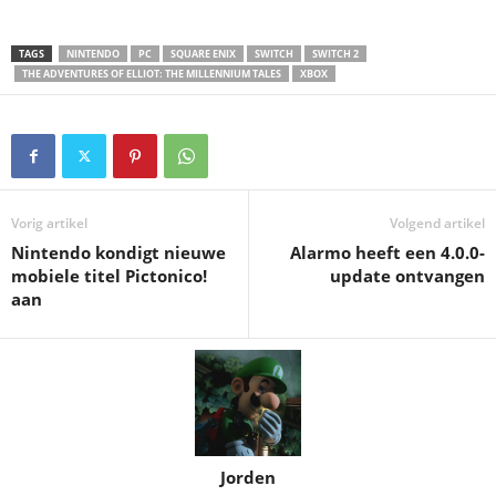
TAGS
NINTENDO
PC
SQUARE ENIX
SWITCH
SWITCH 2
THE ADVENTURES OF ELLIOT: THE MILLENNIUM TALES
XBOX
Vorig artikel
Volgend artikel
Nintendo kondigt nieuwe
Alarmo heeft een 4.0.0-
mobiele titel Pictonico!
update ontvangen
aan
Jorden