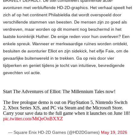
BRAVELY DEFAULT. De titel combineert spannende actie-
avonturen met verbluffende HD-2D-graphics. Het verhaal speelt het
zich af op het continent Philabieldia dat wordt overspoeld door
verschillende stammen van beesten. De mensen zijn zo goed als
verdreven, maar worden op dit moment nog beschermd in het
laatste koninkrijk Huther. De enige reden voor hun overleven? Een
enkele spreuk. Wanneer er merkwaardige ruïnes worden ontdekt,
besluiten de avonturier Elliot en zijn sidekick, het elfje Faie, om de
gevaarlijke buitenwereld in te trekken. Ga op reis door vier
tijdperken en geniet tijdens je tocht van intuïtieve, bevredigende
gevechten vol actie.
Start The Adventures of Elliot: The Millennium Tales now!
The free prologue demo is out on PlayStation 5, Nintendo Switch
2, Xbox Series X|S, and PC via Steam and the Microsoft Store.
Carry your save data to the full game when it launches on June 18!
pic.twitter.com/MtQeOnBXXZ
— Square Enix HD-2D Games (@HD2DGames)
May 19, 2026