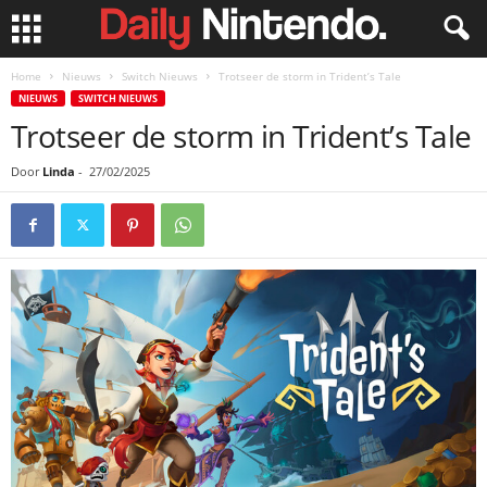
Home
Nieuws
Switch Nieuws
Trotseer de storm in Trident’s Tale
NIEUWS
SWITCH NIEUWS
Trotseer de storm in Trident’s Tale
Door
Linda
-
27/02/2025