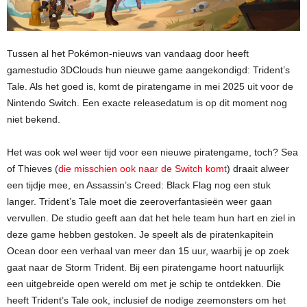
Tussen al het Pokémon-nieuws van vandaag door heeft
gamestudio 3DClouds hun nieuwe game aangekondigd: Trident’s
Tale. Als het goed is, komt de piratengame in mei 2025 uit voor de
Nintendo Switch. Een exacte releasedatum is op dit moment nog
niet bekend.
Het was ook wel weer tijd voor een nieuwe piratengame, toch? Sea
of Thieves (
die misschien ook naar de Switch komt
) draait alweer
een tijdje mee, en Assassin’s Creed: Black Flag nog een stuk
langer. Trident’s Tale moet die zeeroverfantasieën weer gaan
vervullen. De studio geeft aan dat het hele team hun hart en ziel in
deze game hebben gestoken. Je speelt als de piratenkapitein
Ocean door een verhaal van meer dan 15 uur, waarbij je op zoek
gaat naar de Storm Trident. Bij een piratengame hoort natuurlijk
een uitgebreide open wereld om met je schip te ontdekken. Die
heeft Trident’s Tale ook, inclusief de nodige zeemonsters om het