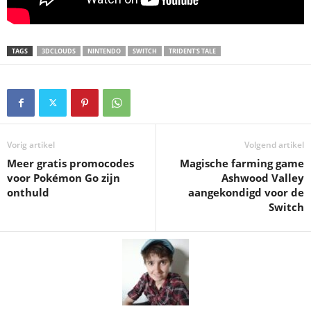
TAGS
3DCLOUDS
NINTENDO
SWITCH
TRIDENT'S TALE
Vorig artikel
Volgend artikel
Meer gratis promocodes
Magische farming game
voor Pokémon Go zijn
Ashwood Valley
onthuld
aangekondigd voor de
Switch