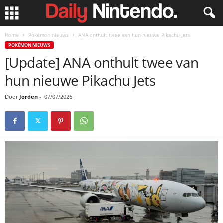
Home
Pokémon nieuws
ANA onthult twee van hun nieuwe Pikachu Jets
POKÉMON NIEUWS
[Update] ANA onthult twee van
hun nieuwe Pikachu Jets
Door
Jorden
-
07/07/2026