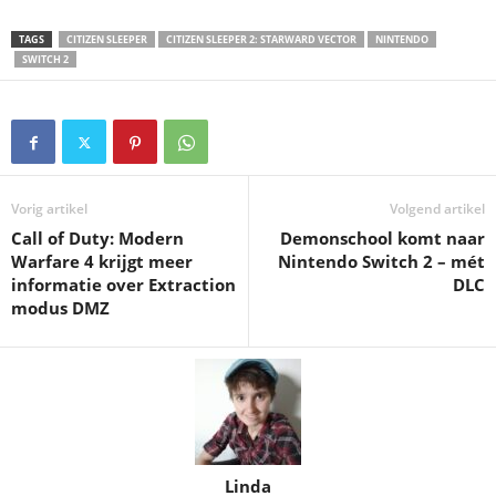
TAGS
CITIZEN SLEEPER
CITIZEN SLEEPER 2: STARWARD VECTOR
NINTENDO
SWITCH 2
Vorig artikel
Volgend artikel
Call of Duty: Modern
Demonschool komt naar
Warfare 4 krijgt meer
Nintendo Switch 2 – mét
informatie over Extraction
DLC
modus DMZ
Linda