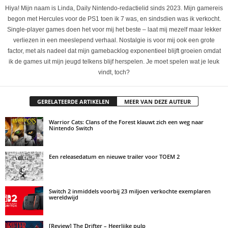
Hiya! Mijn naam is Linda, Daily Nintendo-redactielid sinds 2023. Mijn gamereis
begon met Hercules voor de PS1 toen ik 7 was, en sindsdien was ik verkocht.
Single-player games doen het voor mij het beste – laat mij mezelf maar lekker
verliezen in een meeslepend verhaal. Nostalgie is voor mij ook een grote
factor, met als nadeel dat mijn gamebacklog exponentieel blijft groeien omdat
ik de games uit mijn jeugd telkens blijf herspelen. Je moet spelen wat je leuk
vindt, toch?
GERELATEERDE ARTIKELEN
MEER VAN DEZE AUTEUR
Warrior Cats: Clans of the Forest klauwt zich een weg naar
Nintendo Switch
Een releasedatum en nieuwe trailer voor TOEM 2
Switch 2 inmiddels voorbij 23 miljoen verkochte exemplaren
wereldwijd
[Review] The Drifter – Heerlijke pulp