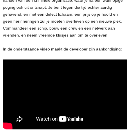
handen van een criminele organisatie, waar je na een wanhopige
poging ook uit ontsnapt. Je bent tegen die tijd echter aardig
gehavend, en met een defect lichaam, een prijs op je hoofd en
geen herinneringen zul je moeten overleven op een nieuwe plek.
Commandeer een schip, bouw een crew en een netwerk aan
vrienden, en neem vreemde klusjes aan om te overleven.
In de onderstaande video maakt de developer zijn aankondiging: