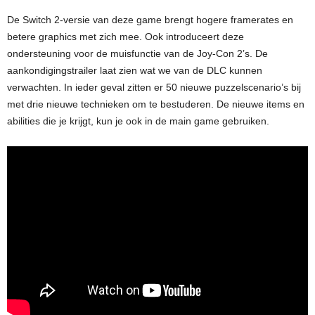
De Switch 2-versie van deze game brengt hogere framerates en
betere graphics met zich mee. Ook introduceert deze
ondersteuning voor de muisfunctie van de Joy-Con 2’s. De
aankondigingstrailer laat zien wat we van de DLC kunnen
verwachten. In ieder geval zitten er 50 nieuwe puzzelscenario’s bij
met drie nieuwe technieken om te bestuderen. De nieuwe items en
abilities die je krijgt, kun je ook in de main game gebruiken.