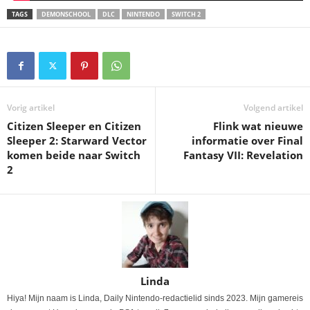
TAGS
DEMONSCHOOL
DLC
NINTENDO
SWITCH 2
Vorig artikel
Volgend artikel
Citizen Sleeper en Citizen
Flink wat nieuwe
Sleeper 2: Starward Vector
informatie over Final
komen beide naar Switch
Fantasy VII: Revelation
2
Linda
Hiya! Mijn naam is Linda, Daily Nintendo-redactielid sinds 2023. Mijn gamereis