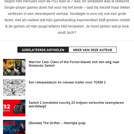
begon met Hercules voor de PS1 toen ik 7 was, en sindsdien was ik verkocht.
Single-player games doen het voor mij het beste – laat mij mezelf maar lekker
verliezen in een meeslepend verhaal. Nostalgie is voor mij ook een grote
factor, met als nadeel dat mijn gamebacklog exponentieel blijft groeien omdat
ik de games uit mijn jeugd telkens blijf herspelen. Je moet spelen wat je leuk
vindt, toch?
GERELATEERDE ARTIKELEN
MEER VAN DEZE AUTEUR
Warrior Cats: Clans of the Forest klauwt zich een weg naar
Nintendo Switch
Een releasedatum en nieuwe trailer voor TOEM 2
Switch 2 inmiddels voorbij 23 miljoen verkochte exemplaren
wereldwijd
[Review] The Drifter – Heerlijke pulp