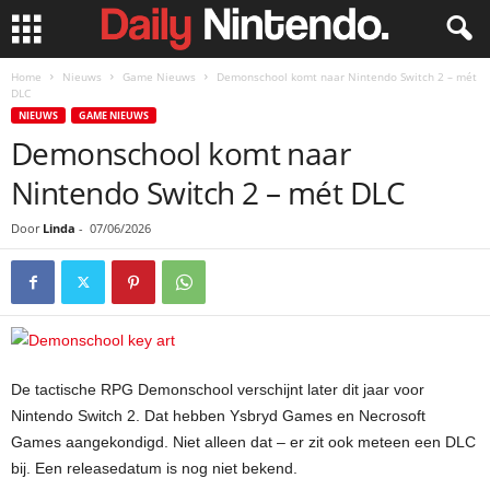
Home
Nieuws
Game Nieuws
Demonschool komt naar Nintendo Switch 2 – mét
DLC
NIEUWS
GAME NIEUWS
Demonschool komt naar
Nintendo Switch 2 – mét DLC
Door
Linda
-
07/06/2026
De tactische RPG Demonschool verschijnt later dit jaar voor
Nintendo Switch 2. Dat hebben Ysbryd Games en Necrosoft
Games aangekondigd. Niet alleen dat – er zit ook meteen een DLC
bij. Een releasedatum is nog niet bekend.