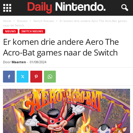
Home
Nieuws
Switch Nieuws
Er komen drie andere Aero The Acro-Bat games
naar de Switch
NIEUWS
SWITCH NIEUWS
Er komen drie andere Aero The
Acro-Bat games naar de Switch
Door
Maarten
-
01/08/2024