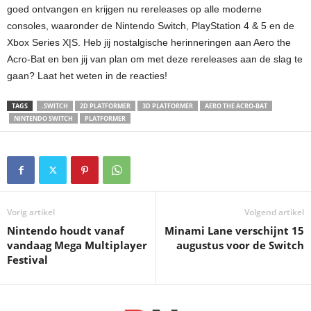
goed ontvangen en krijgen nu rereleases op alle moderne
consoles, waaronder de Nintendo Switch, PlayStation 4 & 5 en de
Xbox Series X|S. Heb jij nostalgische herinneringen aan Aero the
Acro-Bat en ben jij van plan om met deze rereleases aan de slag te
gaan? Laat het weten in de reacties!
TAGS
.SWITCH
2D PLATFORMER
3D PLATFORMER
AERO THE ACRO-BAT
NINTENDO SWITCH
PLATFORMER
Vorig artikel
Volgend artikel
Nintendo houdt vanaf
Minami Lane verschijnt 15
vandaag Mega Multiplayer
augustus voor de Switch
Festival