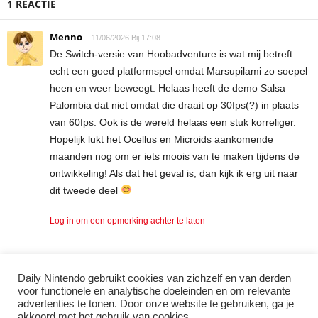
1 REACTIE
Menno
11/06/2026 Bij 17:08
De Switch-versie van Hoobadventure is wat mij betreft
echt een goed platformspel omdat Marsupilami zo soepel
heen en weer beweegt. Helaas heeft de demo Salsa
Palombia dat niet omdat die draait op 30fps(?) in plaats
van 60fps. Ook is de wereld helaas een stuk korreliger.
Hopelijk lukt het Ocellus en Microids aankomende
maanden nog om er iets moois van te maken tijdens de
ontwikkeling! Als dat het geval is, dan kijk ik erg uit naar
dit tweede deel
Log in om een opmerking achter te laten
Daily Nintendo gebruikt cookies van zichzelf en van derden
LAAT EEN REACTIE ACHTER
voor functionele en analytische doeleinden en om relevante
advertenties te tonen. Door onze website te gebruiken, ga je
Log in om een opmerking achter te laten
akkoord met het gebruik van cookies..