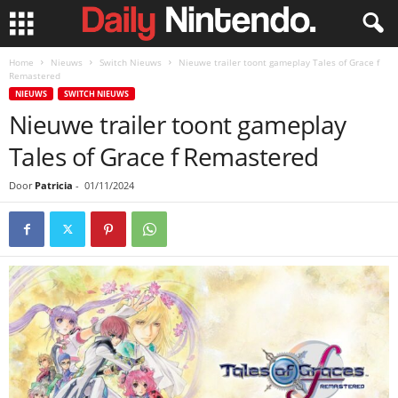
Home
Nieuws
Switch Nieuws
Nieuwe trailer toont gameplay Tales of Grace f
Remastered
NIEUWS
SWITCH NIEUWS
Nieuwe trailer toont gameplay
Tales of Grace f Remastered
Door
Patricia
-
01/11/2024