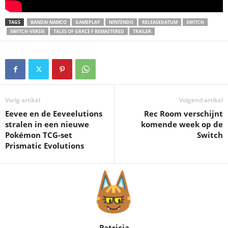
TAGS
BANDAI NAMCO
GAMEPLAY
NINTENDO
RELEASEDATUM
SWITCH
SWITCH-VERSIE
TALES OF GRACE F REMASTERED
TRAILER
Vorig artikel
Volgend artikel
Eevee en de Eeveelutions
Rec Room verschijnt
stralen in een nieuwe
komende week op de
Pokémon TCG-set
Switch
Prismatic Evolutions
Patricia