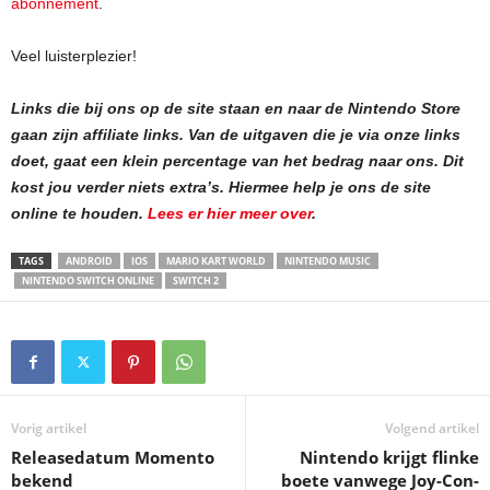
abonnement
.
Veel luisterplezier!
Links die bij ons op de site staan en naar de Nintendo Store
gaan zijn affiliate links. Van de uitgaven die je via onze links
doet, gaat een klein percentage van het bedrag naar ons. Dit
kost jou verder niets extra’s.
Hiermee help je ons de site
online te houden.
Lees er hier meer over
.
TAGS
ANDROID
IOS
MARIO KART WORLD
NINTENDO MUSIC
NINTENDO SWITCH ONLINE
SWITCH 2
Vorig artikel
Volgend artikel
Releasedatum Momento
Nintendo krijgt flinke
bekend
boete vanwege Joy-Con-