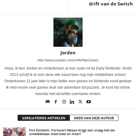
drift van de Switch
Jorden
http://www.youtube.com/c/WePlayGames
Heya, ik ben Jorden en ondertussen al een oude rot bij Daily Nintendo. Sinds
2013 schrijf ik al voor deze site naast toen nog mijn middelbare school.
Ondertussen 11 jaar later is mijn liefde voor games en Nintendo nooit gestopt.
Ik vind enorm veel games leuk van adventure tot puzzels. Je kunt mij online
meestal met dezelfde username vinden.
GERELATEERDE ARTIKELEN
MEER VAN DEZE AUTEUR
Fire Emblem: Fortune’s Weave krijgt een vraag-het-de-
ontwikkelaar-interview en meer!