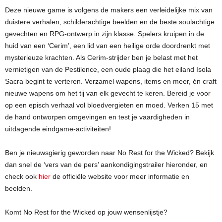
Deze nieuwe game is volgens de makers een verleidelijke mix van
duistere verhalen, schilderachtige beelden en de beste soulachtige
gevechten en RPG-ontwerp in zijn klasse. Spelers kruipen in de
huid van een ‘Cerim’, een lid van een heilige orde doordrenkt met
mysterieuze krachten. Als Cerim-strijder ben je belast met het
vernietigen van de Pestilence, een oude plaag die het eiland Isola
Sacra begint te verteren. Verzamel wapens, items en meer, én craft
nieuwe wapens om het tij van elk gevecht te keren. Bereid je voor
op een episch verhaal vol bloedvergieten en moed. Verken 15 met
de hand ontworpen omgevingen en test je vaardigheden in
uitdagende eindgame-activiteiten!
Ben je nieuwsgierig geworden naar No Rest for the Wicked? Bekijk
dan snel de ‘vers van de pers’ aankondigingstrailer hieronder, en
check ook
hier
de officiële website voor meer informatie en
beelden.
Komt No Rest for the Wicked op jouw wensenlijstje?