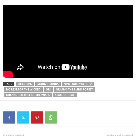
TAGS
ACTIE RPG
MOON STUDIOS
NINTENDO SWITCH 2
NO REST FOR THE WICKED
ORI
ORI AND THE BLIND FOREST
ORI AND THE WILL OF THE WISPS
STATE OF PLAY
Vorig artikel
Volgend artikel