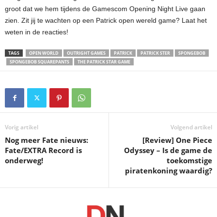
groot dat we hem tijdens de Gamescom Opening Night Live gaan
zien. Zit jij te wachten op een Patrick open wereld game? Laat het
weten in de reacties!
TAGS
OPEN WORLD
OUTRIGHT GAMES
PATRICK
PATRICK STER
SPONGEBOB
SPONGEBOB SQUAREPANTS
THE PATRICK STAR GAME
Vorig artikel
Volgend artikel
Nog meer Fate nieuws:
[Review] One Piece
Fate/EXTRA Record is
Odyssey – Is de game de
onderweg!
toekomstige
piratenkoning waardig?