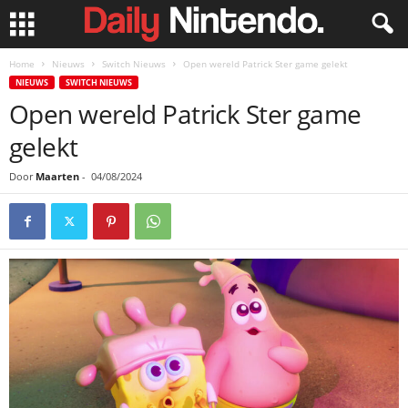
Home
Nieuws
Switch Nieuws
Open wereld Patrick Ster game gelekt
NIEUWS
SWITCH NIEUWS
Open wereld Patrick Ster game
gelekt
Door
Maarten
-
04/08/2024